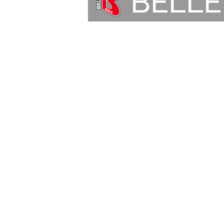
BELL
Unse